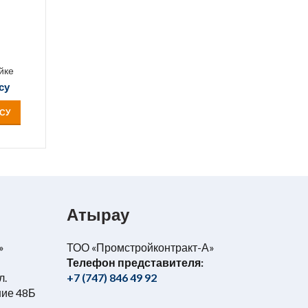
йке
су
СУ
Атырау
»
ТОО «Промстройконтракт-А»
Телефон представителя:
л.
+7 (747) 846 49 92
ние 48Б