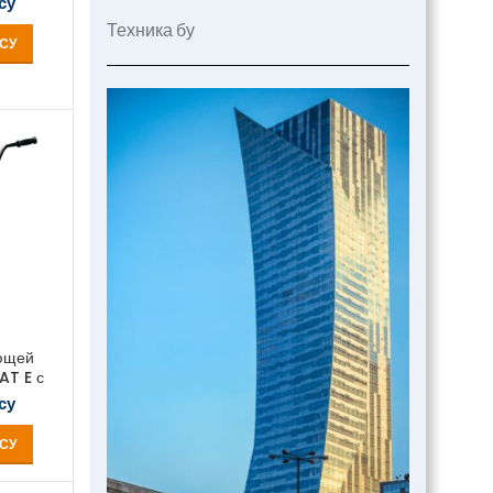
су
Техника бу
СУ
ющей
AT E с
су
СУ