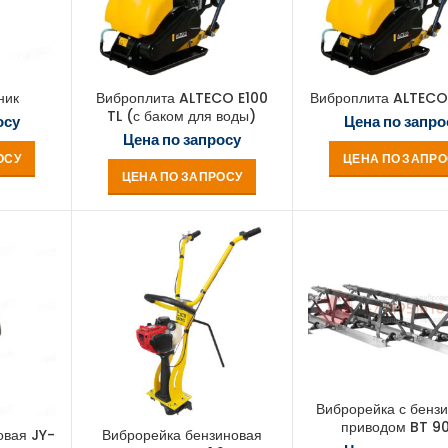
ник
Виброплита ALTECO E100
Виброплита ALTECO
TL (с баком для воды)
осу
Цена по запро
Цена по запросу
ОСУ
ЦЕНА ПО ЗАПРО
ЦЕНА ПО ЗАПРОСУ
Виброрейка с бенз
приводом BT 9
овая JY-
Виброрейка бензиновая