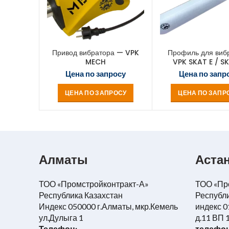
Привод вибратора — VPK
Профиль для виб
MECH
VPK SKAT E / S
Цена по запросу
Цена по запр
ЦЕНА ПО ЗАПРОСУ
ЦЕНА ПО ЗАПР
Алматы
Аста
ТОО «Промстройконтракт-А»
ТОО «Пр
Республика Казахстан
Республи
Индекс 050000 г.Алматы, мкр.Кемель
индекс 0
ул.Дулыга 1
д.11 ВП 
Телефон:
телефон