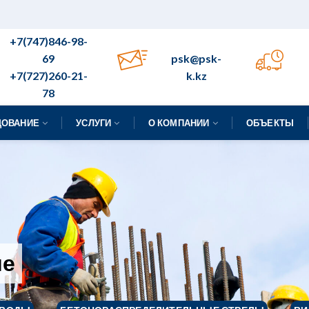
+7(747)846-98-
69
psk@psk-
+7(727)260-21-
k.kz
78
ДОВАНИЕ
УСЛУГИ
О КОМПАНИИ
ОБЪЕКТЫ
ие