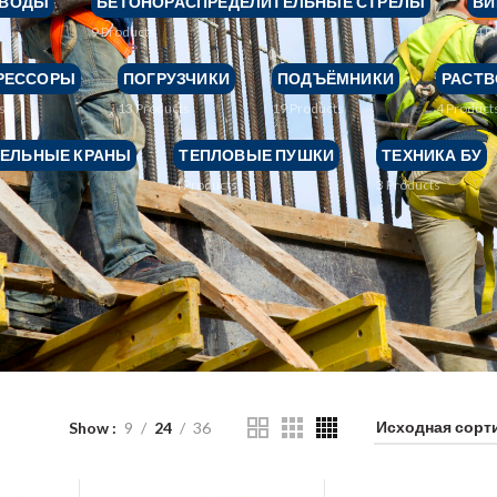
ОВОДЫ
БЕТОНОРАСПРЕДЕЛИТЕЛЬНЫЕ СТРЕЛЫ
ВИ
9
Products
24
P
РЕССОРЫ
ПОГРУЗЧИКИ
ПОДЪЁМНИКИ
РАСТВ
s
13
Products
19
Products
4
Product
ТЕЛЬНЫЕ КРАНЫ
ТЕПЛОВЫЕ ПУШКИ
ТЕХНИКА БУ
s
4
Products
3
Products
Show
9
24
36