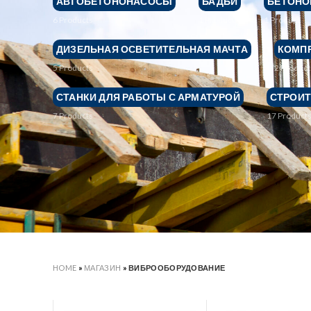
АВТОБЕТОНОНАСОСЫ
БАДЬИ
БЕТОН
6
Products
1
Product
1
Product
ДИЗЕЛЬНАЯ ОСВЕТИТЕЛЬНАЯ МАЧТА
КОМП
5
Products
2
Product
СТАНКИ ДЛЯ РАБОТЫ С АРМАТУРОЙ
СТРОИ
7
Products
17
Product
HOME
»
МАГАЗИН
»
ВИБРООБОРУДОВАНИЕ