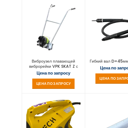
Виброузел плавающей
Гибкий вал D=45мм
виброрейки VPK SKAT Z с
Цена по запр
рукоятью
Цена по запросу
ЦЕНА ПО ЗАПР
ЦЕНА ПО ЗАПРОСУ