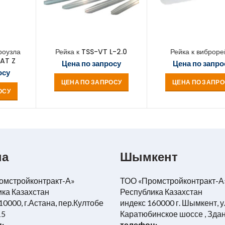
роузла
Рейка к TSS-VT L-2.0
Рейка к виброре
KAT Z
Цена по запросу
Цена по запро
осу
ЦЕНА ПО ЗАПРОСУ
ЦЕНА ПО ЗАПРО
ОСУ
на
Шымкент
омстройконтракт-А»
ТОО «Промстройконтракт-А
ка Казахстан
Республика Казахстан
10000, г.Астана, пер.Култобе
индекс 160000 г. Шымкент, у
15
Каратюбинское шоссе , Зда
:
телефон: