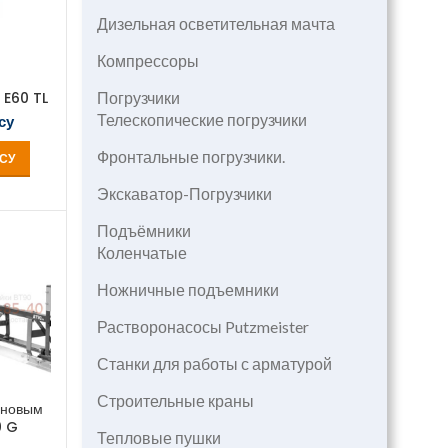
Дизельная осветительная мачта
Компрессоры
 E60 TL
Погрузчики
Телескопические погрузчики
су
Фронтальные погрузчики.
СУ
Экскаватор-Погрузчики
Подъёмники
Коленчатые
Ножничные подъемники
Растворонасосы Putzmeister
Станки для работы с арматурой
Строительные краны
иновым
0 G
Тепловые пушки