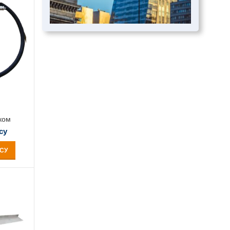
ком
су
СУ