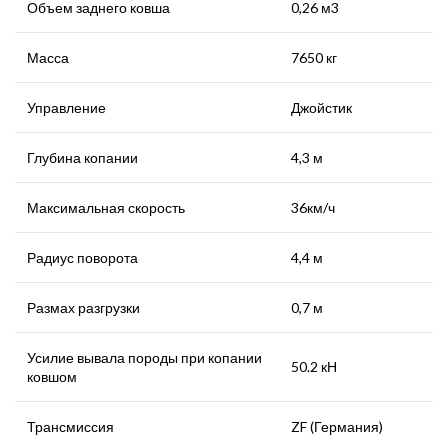
Объем заднего ковша
0,26 м3
Масса
7650 кг
Управление
Джойстик
Глубина копании
4,3 м
Максимальная скорость
36км/ч
Радиус поворота
4,4 м
Размах разгрузки
0,7 м
Усилие вывала породы при копании
50.2 кН
ковшом
Трансмиссия
ZF (Германия)