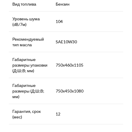
Вид топлива
Бензин
Уровень шума
104
(dB/7м)
Рекомендуемый
SAE10W30
тип масла
Габаритные
размеры упаковки
750х460х1105
(Д;Ш;В; мм)
Габаритные
размеры (Д;Ш;В;
750х450х1080
мм)
Гарантия, срок
12
(мес)